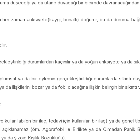
uruma düşeceği ya da utanç duyacağı bir biçimde davranacağından kor
her zaman anksiyete(kaygı, bunaltı) doğurur, bu da duruma bağlı 
lir.
leştirildiği durumlardan kaçınılır ya da yoğun anksiyete ya da sıkınt
umsal ya da bir eylemin gerçekleştirildiği durumlarda sıkıntı duy
 ya da ilişkilerini bozar ya da fobi olacağına ilişkin belirgin bir sıkıntı v
.
llanılabilen bir ilaç, tedavi için kullanılan bir ilaç) ya da genel t
yi açıklanamaz (örn. Agorafobi ile Birlikte ya da Olmadan Panik 
ya da şizoid Kişilik Bozukluğu).