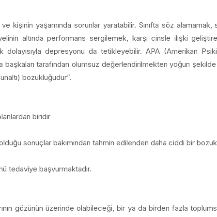
r ve kişinin yaşamında sorunlar yaratabilir. Sınıfta söz alamamak, sa
elinin altında performans sergilemek, karşı cinsle ilişki gelişt
zlık dolayısıyla depresyonu da tetikleyebilir. APA (Amerikan Psik
 başkaları tarafından olumsuz değerlendirilmekten yoğun şekilde
bunaltı) bozukluğudur”.
anlardan biridir
olduğu sonuçlar bakımından tahmin edilenden daha ciddi bir bozukl
mü tedaviye başvurmaktadır.
arının gözünün üzerinde olabileceği, bir ya da birden fazla toplum