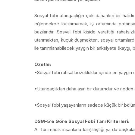
Sosyal fobi utangaçlığın çok daha ileri bir halidi
eğlencelere katılamamak, iş ortamında potansiy
bazılarıdır. Sosyal fobi kişide yarattığı rahatsı
utanmaktan, küçük düşmekten, sosyal ortamlarda
ile tanımlanabilecek yaygın bir anksiyete (kaygı, 
Özetle:
•Sosyal fobi ruhsal bozukluklar içinde en yaygın ol
•Utangaçlıktan daha aşırı bir durumdur ve neden 
•Sosyal fobi yaşayanların sadece küçük bir bölü
DSM-5’e Göre Sosyal Fobi Tanı Kriterleri:
A. Tanımadık insanlarla karşılaştığı ya da başkal