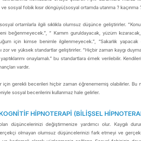
rır ve sosyal fobik kısır döngüyü(sosyal ortamda utanma ? kaçınma
 sosyal ortamlarla ilgili sıklıkla olumsuz düşünce geliştirirler.
beni beğenmeyecek.”, “ Karnım guruldayacak, yüzüm kızaracak, 
uğum için kimse benimle ilgilenmeyecek.”, “Sakarlık yapac
ası zor ve yüksek standartlar geliştirirler. “Hiçbir zaman kaygı duy
tıklarımı onaylamalı.” bu standartlara örnek verilebilir. Kendileri 
nançları vardır.
ler için gerekli becerileri hiçbir zaman öğrenememiş olabilirler. B
yle sosyal becerilerini kullanmaz hale gelirler.
ı: KOGNİTİF HİPNOTERAPİ (BİLİŞSEL HİPNOTERA
n olan düşüncelerinizi değiştirmenize yardımcı olur. Kaygılı d
erçekçi olmayan olumsuz düşüncelerinizi fark etmeyi ve gerçekçi