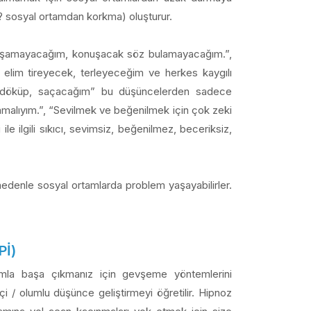
 ? sosyal ortamdan korkma) oluşturur.
 “Konuşamayacağım, konuşacak söz bulamayacağım.”,
elim tireyecek, terleyeceğim ve herkes kaygılı
ak döküp, saçacağım” bu düşüncelerden sadece
mamalıyım.”, “Sevilmek ve beğenilmek için çok zeki
ile ilgili sıkıcı, sevimsiz, beğenilmez, beceriksiz,
u nedenle sosyal ortamlarda problem yaşayabilirler.
Pİ)
urumla başa çıkmanız için gevşeme yöntemlerini
 / olumlu düşünce geliştirmeyi öğretilir. Hipnoz