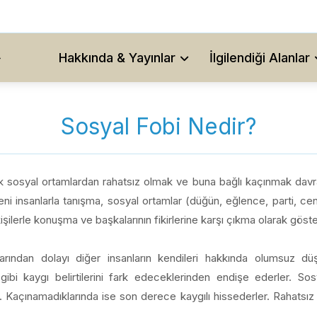
Hakkında & Yayınlar
İlgilendiği Alanlar
Sosyal Fobi Nedir?
 sosyal ortamlardan rahatsız olmak ve buna bağlı kaçınmak davran
i insanlarla tanışma, sosyal ortamlar (düğün, eğlence, parti, cenaz
erle konuşma ve başkalarının fikirlerine karşı çıkma olarak gösteri
larından dolayı diğer insanların kendileri hakkında olumsuz düşü
ibi kaygı belirtilerini fark edeceklerinden endişe ederler. Sosy
. Kaçınamadıklarında ise son derece kaygılı hissederler. Rahats