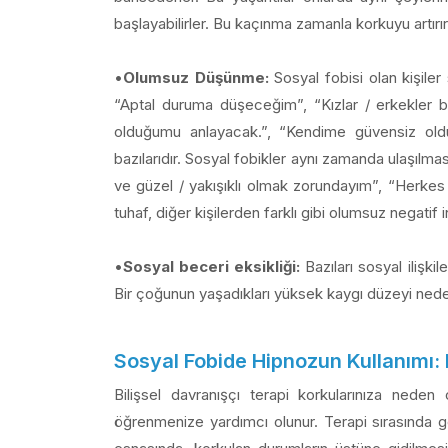
başlayabilirler. Bu kaçınma zamanla korkuyu artı
•
Olumsuz Düşünme:
Sosyal fobisi olan kişiler
“Aptal duruma düşeceğim”, “Kızlar / erkekler 
olduğumu anlayacak.”, “Kendime güvensiz old
bazılarıdır. Sosyal fobikler aynı zamanda ulaşılm
ve güzel / yakışıklı olmak zorundayım”, “Herkes yap
tuhaf, diğer kişilerden farklı gibi olumsuz negatif i
•
Sosyal beceri eksikliği:
Bazıları sosyal ilişki
Bir çoğunun yaşadıkları yüksek kaygı düzeyi nedeni
Sosyal Fobide Hipnozun Kullanım
Bilişsel davranışçı terapi korkularınıza nede
öğrenmenize yardımcı olunur. Terapi sırasında g