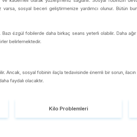
i ve kademeli olarak yüzleşmeniz sağlanır. Sosyal fobinizin de
iz varsa, sosyal beceri geliştirmenize yardımcı olunur. Bütün b
 Bazı özgül fobilerde daha birkaç seans yeterli olabilir. Daha ağır 
örler belirlemektedir.
lir. Ancak, sosyal fobinin ilaçla tedavisinde önemli bir sorun, ilacı
daha faydalı olacaktır.
Kilo Problemleri