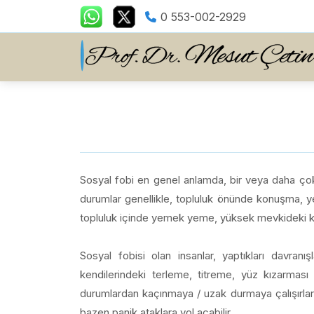
0 553-002-2929
Sosyal fobi en genel anlamda, bir veya daha çok
durumlar genellikle, topluluk önünde konuşma, yen
topluluk içinde yemek yeme, yüksek mevkideki kişil
Sosyal fobisi olan insanlar, yaptıkları davranış
kendilerindeki terleme, titreme, yüz kızarması g
durumlardan kaçınmaya / uzak durmaya çalışırlar
bazen panik ataklara yol açabilir.