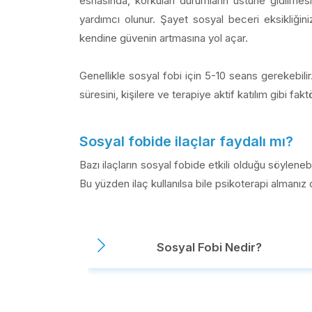
esnasında, korkulan durumların üstüne gidilmes
yardımcı olunur. Şayet sosyal beceri eksikliğin
kendine güvenin artmasına yol açar.
Genellikle sosyal fobi için 5-10 seans gerekebilir.
süresini, kişilere ve terapiye aktif katılım gibi fakt
Sosyal fobide ilaçlar faydalı mı?
Bazı ilaçların sosyal fobide etkili olduğu söylenebi
Bu yüzden ilaç kullanılsa bile psikoterapi almanız 
Sosyal Fobi Nedir?