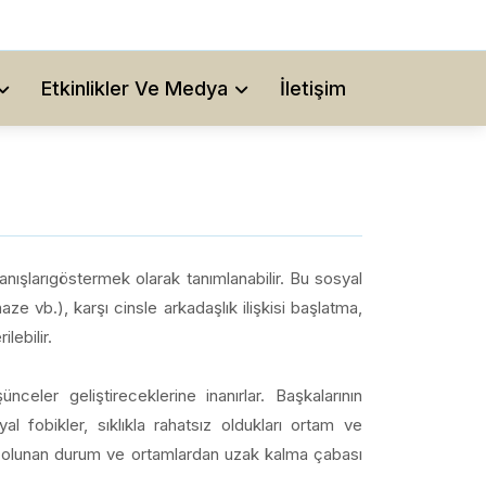
Etkinlikler Ve Medya
İletişim
ışlarıgöstermek olarak tanımlanabilir. Bu sosyal
e vb.), karşı cinsle arkadaşlık ilişkisi başlatma,
lebilir.
nceler geliştireceklerine inanırlar. Başkalarının
al fobikler, sıklıkla rahatsız oldukları ortam ve
ız olunan durum ve ortamlardan uzak kalma çabası