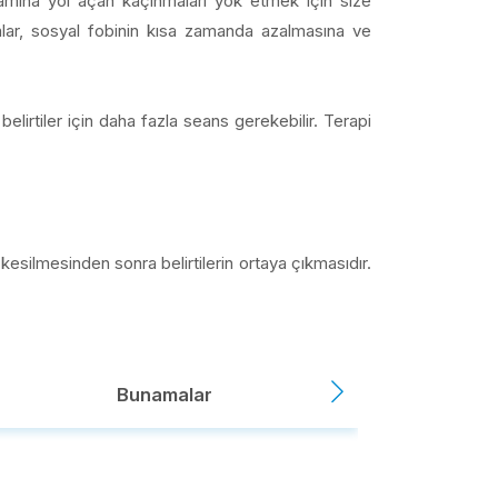
vamına yol açan kaçınmaları yok etmek için size
unlar, sosyal fobinin kısa zamanda azalmasına ve
belirtiler için daha fazla seans gerekebilir. Terapi
n kesilmesinden sonra belirtilerin ortaya çıkmasıdır.
Bunamalar