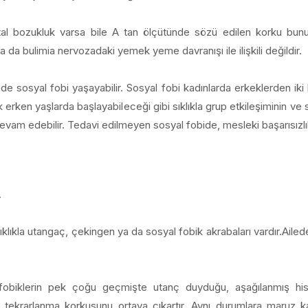
l bozukluk varsa bile A tan ölçütünde sözü edilen korku bununla
 da bulimia nervozadaki yemek yeme davranışı ile ilişkili değildir.
inde sosyal fobi yaşayabilir. Sosyal fobi kadınlarda erkeklerden iki
k erken yaşlarda başlayabileceği gibi sıklıkla grup etkileşiminin v
vam edebilir. Tedavi edilmeyen sosyal fobide, mesleki başarısızlık v
.
sıklıkla utangaç, çekingen ya da sosyal fobik akrabaları vardır.Ail
obiklerin pek çoğu geçmişte utanç duyduğu, aşağılanmış his
in tekrarlanma korkusunu ortaya çıkartır. Aynı durumlara maru