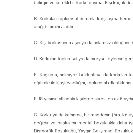
belirgin ve sürekli bir korku duyma. Kişi küçük d
B. Korkulan toplumsal durumla karşılaşma hemen 
atağı biçimini alabilir.
C. Kişi korkusunun aşırı ya da anlamsız olduğunu bi
D. Korkulan toplumsal ya da bireysel eylemin gerçek
E. Kaçınma, anksiyöz beklenti ya da korkulan topl
eğitimle ilgili) işlevselliğini, toplumsal etkinliklerini
F. 18 yaşının altındaki kişilerde süresi en az 6 aydır
G. Korku ya da kaçınma, bir maddenin (örn. kötüye ku
değildir ve başka bir mental bozuklukla daha i
Dismorfik Bozukluğu, Yaygın Gelişimsel Bozukluk 