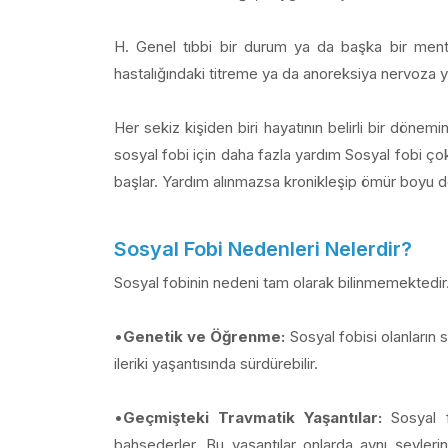
H. Genel tıbbi bir durum ya da başka bir menta
hastalığındaki titreme ya da anoreksiya nervoza ya
Her sekiz kişiden biri hayatının belirli bir dönem
sosyal fobi için daha fazla yardım Sosyal fobi ço
başlar. Yardım alınmazsa kronikleşip ömür boyu de
Sosyal Fobi Nedenleri Nelerdir?
Sosyal fobinin nedeni tam olarak bilinmemektedir
•
Genetik ve Öğrenme:
Sosyal fobisi olanların 
ileriki yaşantısında sürdürebilir.
•
Geçmişteki Travmatik Yaşantılar:
Sosyal f
bahsederler. Bu yaşantılar onlarda aynı şeyler