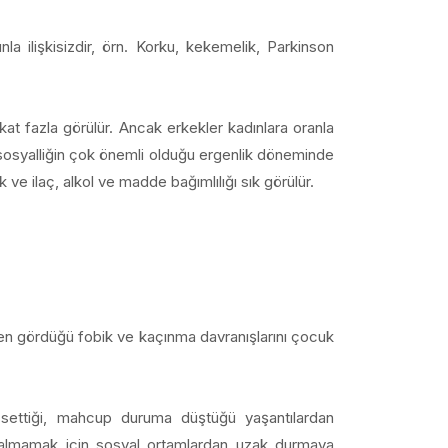
 ilişkisizdir, örn. Korku, kekemelik, Parkinson
 kat fazla görülür. Ancak erkekler kadınlara oranla
e sosyalliğin çok önemli olduğu ergenlik döneminde
e ilaç, alkol ve madde bağımlılığı sık görülür.
eden gördüğü fobik ve kaçınma davranışlarını çocuk
settiği, mahcup duruma düştüğü yaşantılardan
z kalmamak için sosyal ortamlardan uzak durmaya