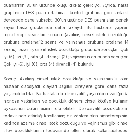
puanlarının 30'un üstünde oluşu dikkat çekiciydi. Ayrıca, hasta
gruplarının DES puan ortalaması kontrol grubuna göre anlamlı
derecede daha yüksekti. 30'un üstünde DES puanı alan denek
sayısı hasta gruplarında daha fazlaydı. Bu hastalara yapılan
hipnoterapi seansları sonucu (azalmış cinsel istek bozukluğu
grubuna ortalama:12 seans ve vajinismus grubuna ortalama 14
seans); azalmış cinsel istek bozukluğu grubunda sonuçlar: Çok
iyi (5), iyi (8), orta (4) dirençli (3) ; vajinismus grubunda sonuçlar:
Çok iyi (6), iyi (6), orta (4) dirençli (4) bulundu.
Sonuç: Azalmış cinsel istek bozukluğu ve vajinismus'u olan
hastalar disosiyatif olayları sağlıklı bireylere göre daha fazla
yaşamaktadırlar. Bu hastalarda disosiyatif yaşantıların varlığında
hipnoza yatkınlığın ve çocukluk dönemi cinsel kötüye kullanım
öyküsünün bulunmasının rolü olabilir. Dissosiyatif bozuklukların
tedavisinde etkinliği kanıtlanmış bir yöntem olan hipnoterapinin,
kadında azalmış cinsel istek bozukluğu ve vajinismus gibi cinsel
işlev bozukluklarının tedavisinde etkin olarak kullanılabileceği