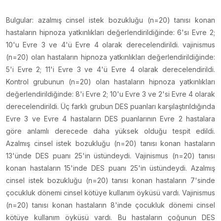
Bulgular: azalmış cinsel istek bozukluğu (n=20) tanısı konan
hastaların hipnoza yatkınlıkları değerlendirildiğinde: 6'sı Evre 2;
10'u Evre 3 ve 4'ü Evre 4 olarak derecelendirildi. vajinismus
(n=20) olan hastaların hipnoza yatkınlıkları değerlendirildiğinde:
5'i Evre 2; 11'i Evre 3 ve 4'ü Evre 4 olarak derecelendirildi.
Kontrol grubunun (n=20) olan hastaların hipnoza yatkınlıkları
değerlendirildiğinde: 8'i Evre 2; 10'u Evre 3 ve 2'si Evre 4 olarak
derecelendirildi. Üç farklı grubun DES puanları karşılaştırıldığında
Evre 3 ve Evre 4 hastaların DES puanlarının Evre 2 hastalara
göre anlamlı derecede daha yüksek olduğu tespit edildi.
Azalmış cinsel istek bozukluğu (n=20) tanısı konan hastaların
13'ünde DES puanı 25'in üstündeydi. Vajinismus (n=20) tanısı
konan hastaların 15'inde DES puanı 25'in üstündeydi. Azalmış
cinsel istek bozukluğu (n=20) tanısı konan hastaların 7'sinde
çocukluk dönemi cinsel kötüye kullanım öyküsü vardı. Vajinismus
(n=20) tanısı konan hastaların 8'inde çocukluk dönemi cinsel
kötüye kullanım öyküsü vardı. Bu hastaların çoğunun DES