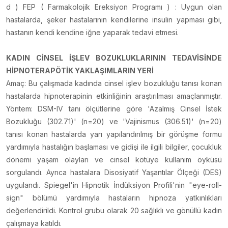
d ) FEP ( Farmakolojik Ereksiyon Programı ) : Uygun olan
hastalarda, şeker hastalarının kendilerine insulin yapması gibi,
hastanın kendi kendine iğne yaparak tedavi etmesi.
KADIN CİNSEL İŞLEV BOZUKLUKLARININ TEDAVİSİNDE
HİPNOTERAPÖTİK YAKLAŞIMLARIN YERİ
Amaç: Bu çalışmada kadında cinsel işlev bozukluğu tanısı konan
hastalarda hipnoterapinin etkinliğinin araştırılması amaçlanmıştır.
Yöntem: DSM-IV tanı ölçütlerine göre 'Azalmış Cinsel İstek
Bozukluğu (302.71)' (n=20) ve 'Vajinismus (306.51)' (n=20)
tanısı konan hastalarda yarı yapılandırılmış bir görüşme formu
yardımıyla hastalığın başlaması ve gidişi ile ilgili bilgiler, çocukluk
dönemi yaşam olayları ve cinsel kötüye kullanım öyküsü
sorgulandı. Ayrıca hastalara Disosiyatif Yaşantılar Ölçeği (DES)
uygulandı. Spiegel'in Hipnotik İndüksiyon Profili'nin "eye-roll-
sign" bölümü yardımıyla hastaların hipnoza yatkınlıkları
değerlendirildi. Kontrol grubu olarak 20 sağlıklı ve gönüllü kadın
çalışmaya katıldı.