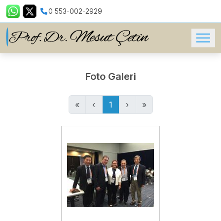
0 553-002-2929
Foto Galeri
«
‹
1
›
»