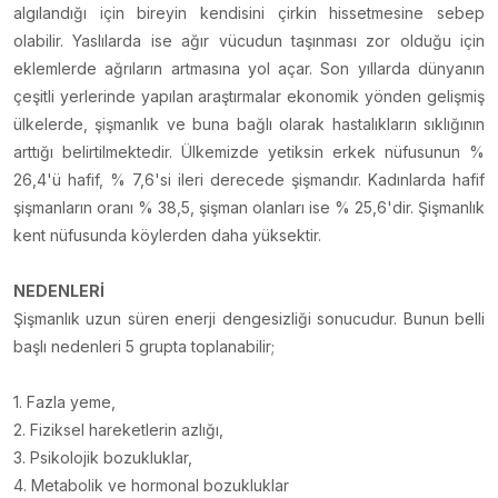
algılandığı için bireyin kendisini çirkin hissetmesine sebep
olabilir. Yaslılarda ise ağır vücudun taşınması zor olduğu için
eklemlerde ağrıların artmasına yol açar. Son yıllarda dünyanın
çeşitli yerlerinde yapılan araştırmalar ekonomik yönden gelişmiş
ülkelerde, şişmanlık ve buna bağlı olarak hastalıkların sıklığının
arttığı belirtilmektedir. Ülkemizde yetiksin erkek nüfusunun %
26,4'ü hafif, % 7,6'si ileri derecede şişmandır. Kadınlarda hafif
şişmanların oranı % 38,5, şişman olanları ise % 25,6'dir. Şişmanlık
kent nüfusunda köylerden daha yüksektir.
NEDENLERİ
Şişmanlık uzun süren enerji dengesizliği sonucudur. Bunun belli
başlı nedenleri 5 grupta toplanabilir;
1. Fazla yeme,
2. Fiziksel hareketlerin azlığı,
3. Psikolojik bozukluklar,
4. Metabolik ve hormonal bozukluklar