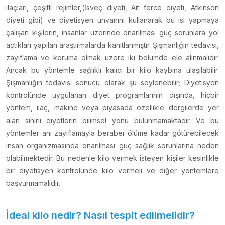
ilaçları, çeşitli rejimler,(İsveç diyeti, Ait ferce diyeti, Atkinson
diyeti gibi) ve diyetisyen unvanını kullanarak bu isi yapmaya
çalışan kişilerin, insanlar üzerinde onarılması güç sorunlara yol
açtıkları yapılan araştırmalarda kanıtlanmıştır. Şişmanlığın tedavisi,
zayıflama ve koruma olmak üzere iki bölümde ele alınmalıdır.
Ancak bu yöntemle sağlıklı kalıcı bir kilo kaybına ulaşılabilir.
Şişmanlığın tedavisi sonucu olarak şu söylenebilir; Diyetisyen
kontrolünde uygulanan diyet programlarının dışında, hiçbir
yöntem, ilaç, makine veya piyasada özellikle dergilerde yer
alan sihirli diyetlerin bilimsel yönü bulunmamaktadır. Ve bu
yöntemler ani zayıflamayla beraber ölüme kadar götürebilecek
insan organizmasında onarılması güç sağlık sorunlarına neden
olabilmektedir. Bu nedenle kilo vermek isteyen kişiler kesinlikle
bir diyetisyen kontrolünde kilo vermeli ve diğer yöntemlere
başvurmamalıdır.
İdeal kilo nedir? Nasıl tespit edilmelidir?